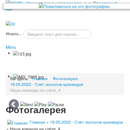
Искать...
Menu
Новости
Сведения об образовательной организации
Основные сведения
Структура и органы управления
Обратная
образовательной организацией
связь
Вы здесь:
Главная
Фотогалерея
Документы
18.05.2022 - Слёт экологов-краеведов
Образование
Наша команда на слёте_4
Руководство
Педагогический состав
Материально-техническое
Фотогалерея
обеспечение и оснащенность
образовательного процесса.
Главная
»
18.05.2022 - Слёт экологов-краеведов
Доступная среда
Платные образовательные услуги
» Наша команда на слёте_4