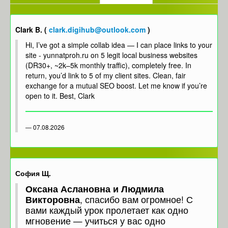
Финансово-хозяйственная
деятельность
Вакантные места для приема
Clark B. (
clark.digihub@outlook.com
)
(перевода) обучающихся
Hi, I’ve got a simple collab idea — I can place links to your
Стипендии и иные виды
site - yunnatproh.ru on 5 legit local business websites
материальной поддержки
(DR30+, ~2k–5k monthly traffic), completely free. In
Международное сотрудничество
return, you’d link to 5 of my client sites. Clean, fair
Организация питания в
exchange for a mutual SEO boost. Let me know if you’re
образовательной организации
open to it. Best, Clark
Образовательные стандарты и
требования
Фотогалерея
07.08.2026
София Щ.
Оксана Аслановна и Людмила
Викторовна
, спасибо вам огромное! С
вами каждый урок пролетает как одно
мгновение — учиться у вас одно