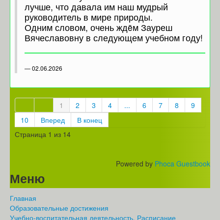
лучше, что давала им наш мудрый
руководитель в мире природы.
Одним словом, очень ждëм Зауреш
Вячеславовну в следующем учебном году!
02.06.2026
1
2
3
4
...
6
7
8
9
10
Вперед
В конец
Страница 1 из 14
Powered by
Phoca Guestbook
Меню
Главная
Образовательные достижения
Учебно-воспитательная деятельность. Расписание